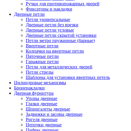
Ручки для противопожарных дверей
Фиксаторы и накладки
Дверные петли
Петли универсальные
Дверные петли без врезки
Дверные петли угловые
Дверные петли скрытой установки
Петли метро пружинные (барные)
Ввертные петли
Колпачки на ввертные петли
Пяточные петли
Гаражные петли
Петли для металлических дверей
Петли стрелы
Шаблоны для установки ввертных петель
Цилиндровые механизмы
Броненакладки
Дверная фурнитура
Упоры дверные
Глазки дверные
Шпингалеты дверные
Задвижки и засовы дверные
Ригеля дверные
Цепочки дверные
Цифры дверные