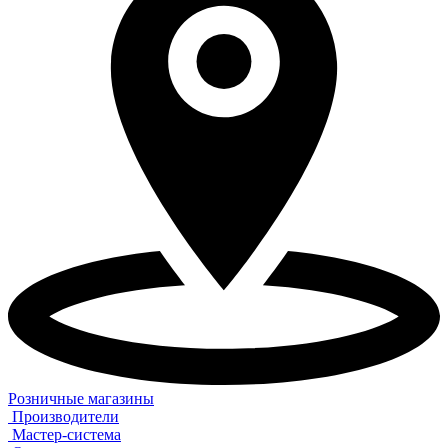
Розничные магазины
Производители
Мастер-система