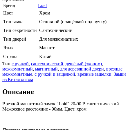
Бренд
Loid
Цвет
Хром
Тип замка
Основной (с защёлкой под ручку)
Тип секретности
Сантехнический
Тип дверей
Для межкомнатных
Язык
Магнит
Страна
Китай
Тип
с ручкой
,
сантехнический
,
дешёвый (эконом)
,
межкомнатный
,
магнитный
,
для деревянной двери
,
врезные
межкомнатные
,
с ручкой и защелкой
,
врезные защелки
,
Замки
из Китая оптом
Описание
Врезной магнитный замок "Loid" 20-90 B сантехнический.
Межосевое расстояние - 90мм. Цвет: хром