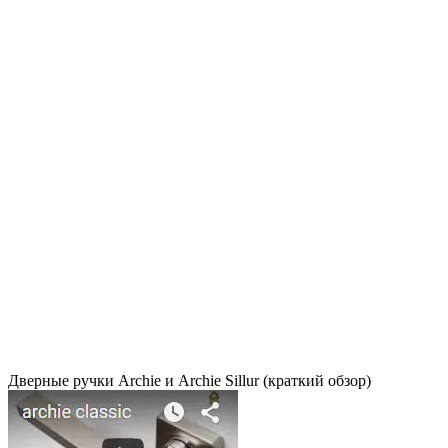
Дверные ручки Archie и Archie Sillur (краткий обзор)