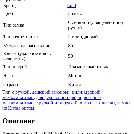
Бренд
Loid
Цвет
Золото
Основной (с защёлкой под
Тип замка
ручку)
Тип секретности
Цилиндровый
Межосевое расстояние
85
Бэксет (удаление ключ.
50
отверстия)
Тип дверей
Для межкомнатных
Язык
Металл
Страна
Китай
Тип
с ручкой
,
дешёвый (эконом)
,
цилиндровый
,
межкомнатный
,
для деревянной двери
,
врезные
межкомнатные
,
с ручкой и защелкой
,
врезные защелки
,
Замки
из Китая оптом
Описание
Врезной замок "Loid" M-2056 C под цилиндровый механизм.