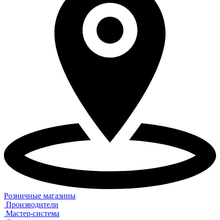
Розничные магазины
Производители
Мастер-система