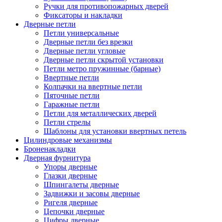
Ручки для противопожарных дверей
Фиксаторы и накладки
Дверные петли
Петли универсальные
Дверные петли без врезки
Дверные петли угловые
Дверные петли скрытой установки
Петли метро пружинные (барные)
Ввертные петли
Колпачки на ввертные петли
Пяточные петли
Гаражные петли
Петли для металлических дверей
Петли стрелы
Шаблоны для установки ввертных петель
Цилиндровые механизмы
Броненакладки
Дверная фурнитура
Упоры дверные
Глазки дверные
Шпингалеты дверные
Задвижки и засовы дверные
Ригеля дверные
Цепочки дверные
Цифры дверные