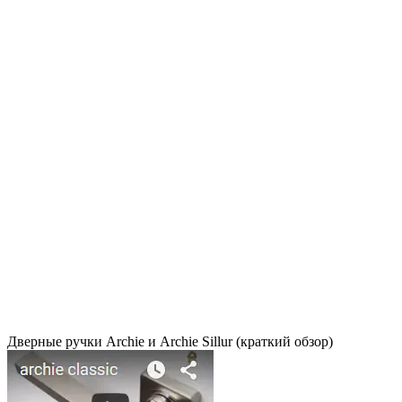
Дверные ручки Archie и Archie Sillur (краткий обзор)