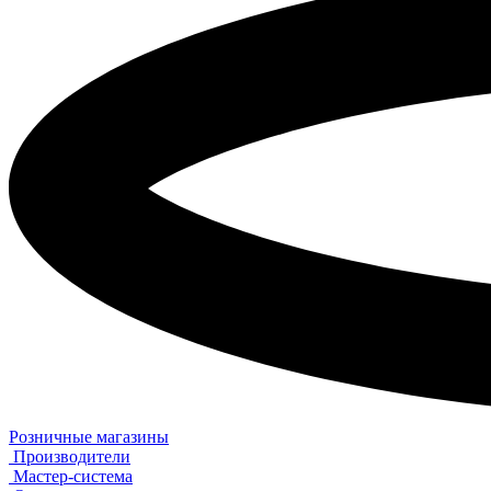
Розничные магазины
Производители
Мастер-система