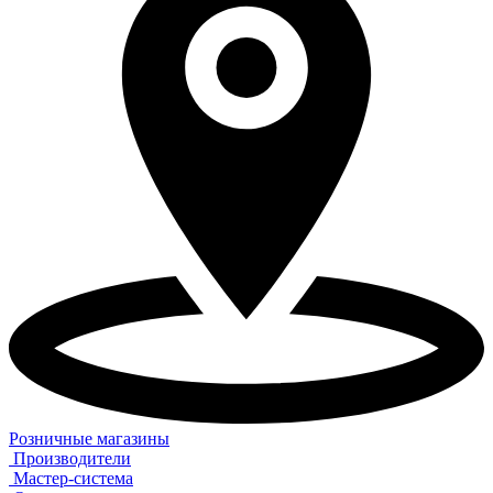
Розничные магазины
Производители
Мастер-система