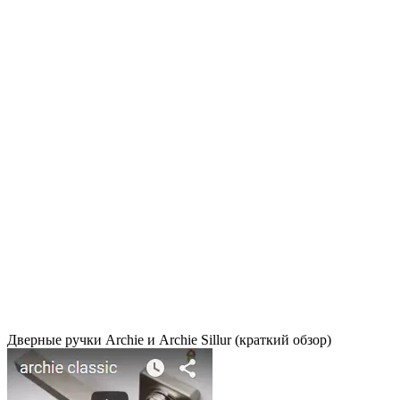
Дверные ручки Archie и Archie Sillur (краткий обзор)