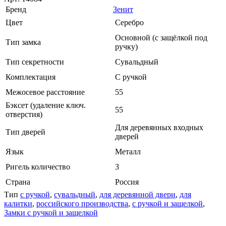
Бренд
Зенит
Цвет
Серебро
Основной (с защёлкой под
Тип замка
ручку)
Тип секретности
Сувальдный
Комплектация
С ручкой
Межосевое расстояние
55
Бэксет (удаление ключ.
55
отверстия)
Для деревянных входных
Тип дверей
дверей
Язык
Металл
Ригель количество
3
Страна
Россия
Тип
с ручкой
,
сувальдный
,
для деревянной двери
,
для
калитки
,
российского производства
,
с ручкой и защелкой
,
Замки с ручкой и защелкой