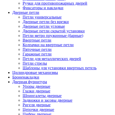
Ручки для противопожарных дверей
Фиксаторы и накладки
Дверные петли
Петли универсальные
Дверные петли без врезки
Дверные петли угловые
Дверные петли скрытой установки
Петли метро пружинные (барные)
Ввертные петли
Колпачки на ввертные петли
Пяточные петли
Гаражные петли
Петли для металлических дверей
Петли стрелы
Шаблоны для установки ввертных петель
Цилиндровые механизмы
Броненакладки
Дверная фурнитура
Упоры дверные
Глазки дверные
Шпингалеты дверные
Задвижки и засовы дверные
Ригеля дверные
Цепочки дверные
Цифры дверные