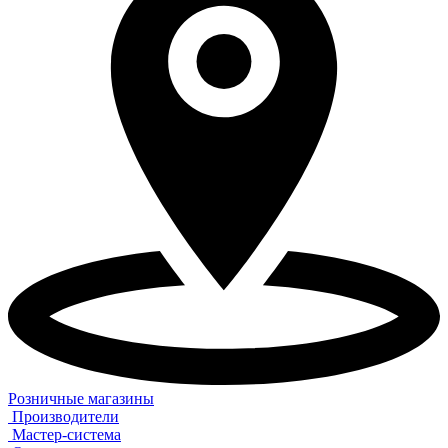
Розничные магазины
Производители
Мастер-система