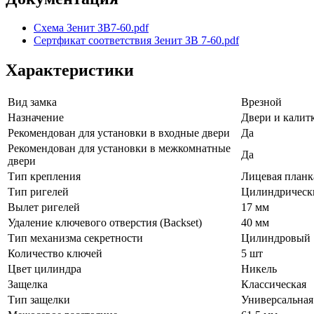
Схема Зенит ЗВ7-60.pdf
Сертфикат соответствия Зенит ЗВ 7-60.pdf
Характеристики
Вид замка
Врезной
Назначение
Двери и калит
Рекомендован для установки в входные двери
Да
Рекомендован для установки в межкомнатные
Да
двери
Тип крепления
Лицевая планк
Тип ригелей
Цилиндрическ
Вылет ригелей
17 мм
Удаление ключевого отверстия (Backset)
40 мм
Тип механизма секретности
Цилиндровый
Количество ключей
5 шт
Цвет цилиндра
Никель
Защелка
Классическая
Тип защелки
Универсальная