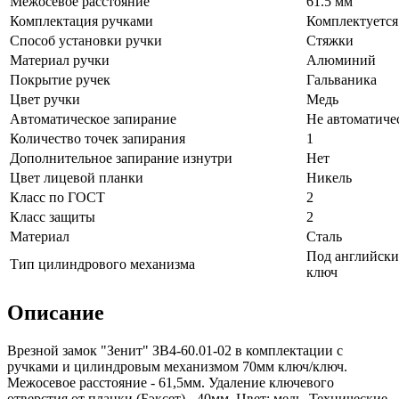
Межосевое расстояние
61.5 мм
Комплектация ручками
Комплектуется
Способ установки ручки
Стяжки
Материал ручки
Алюминий
Покрытие ручек
Гальваника
Цвет ручки
Медь
Автоматическое запирание
Не автоматиче
Количество точек запирания
1
Дополнительное запирание изнутри
Нет
Цвет лицевой планки
Никель
Класс по ГОСТ
2
Класс защиты
2
Материал
Сталь
Под английск
Тип цилиндрового механизма
ключ
Описание
Врезной замок "Зенит" ЗВ4-60.01-02 в комплектации с
ручками и цилиндровым механизмом 70мм ключ/ключ.
Межосевое расстояние - 61,5мм. Удаление ключевого
отверстия от планки (Бэксет) - 40мм. Цвет: медь. Технические