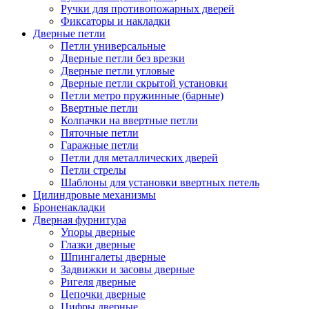
Ручки для противопожарных дверей
Фиксаторы и накладки
Дверные петли
Петли универсальные
Дверные петли без врезки
Дверные петли угловые
Дверные петли скрытой установки
Петли метро пружинные (барные)
Ввертные петли
Колпачки на ввертные петли
Пяточные петли
Гаражные петли
Петли для металлических дверей
Петли стрелы
Шаблоны для установки ввертных петель
Цилиндровые механизмы
Броненакладки
Дверная фурнитура
Упоры дверные
Глазки дверные
Шпингалеты дверные
Задвижки и засовы дверные
Ригеля дверные
Цепочки дверные
Цифры дверные