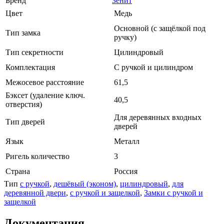
Бренд
Зенит
Цвет
Медь
Основной (с защёлкой под
Тип замка
ручку)
Тип секретности
Цилиндровый
Комплектация
С ручкой и цилиндром
Межосевое расстояние
61,5
Бэксет (удаление ключ.
40,5
отверстия)
Для деревянных входных
Тип дверей
дверей
Язык
Металл
Ригель количество
3
Страна
Россия
Тип
с ручкой
,
дешёвый (эконом)
,
цилиндровый
,
для
деревянной двери
,
с ручкой и защелкой
,
Замки с ручкой и
защелкой
Документация