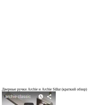
Дверные ручки Archie и Archie Sillur (краткий обзор)