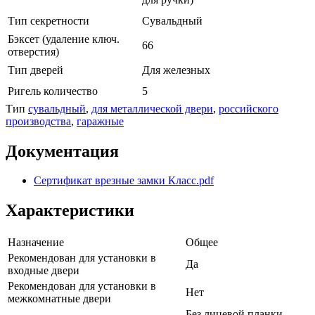
Тип секретности
Сувальдный
Бэксет (удаление ключ.
66
отверстия)
Тип дверей
Для железных
Ригель количество
5
Тип
сувальдный
,
для металлической двери
,
российского
производства
,
гаражные
Документация
Сертификат врезные замки Класс.pdf
Характеристики
Назначение
Общее
Рекомендован для установки в
Да
входные двери
Рекомендован для установки в
Нет
межкомнатные двери
Без лицевой планки