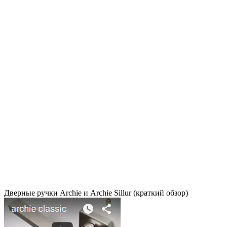
Дверные ручки Archie и Archie Sillur (краткий обзор)