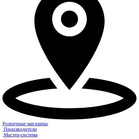
Розничные магазины
Производители
Мастер-система