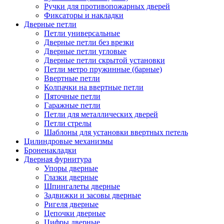
Ручки для противопожарных дверей
Фиксаторы и накладки
Дверные петли
Петли универсальные
Дверные петли без врезки
Дверные петли угловые
Дверные петли скрытой установки
Петли метро пружинные (барные)
Ввертные петли
Колпачки на ввертные петли
Пяточные петли
Гаражные петли
Петли для металлических дверей
Петли стрелы
Шаблоны для установки ввертных петель
Цилиндровые механизмы
Броненакладки
Дверная фурнитура
Упоры дверные
Глазки дверные
Шпингалеты дверные
Задвижки и засовы дверные
Ригеля дверные
Цепочки дверные
Цифры дверные