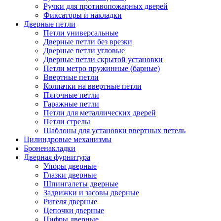
Ручки для противопожарных дверей
Фиксаторы и накладки
Дверные петли
Петли универсальные
Дверные петли без врезки
Дверные петли угловые
Дверные петли скрытой установки
Петли метро пружинные (барные)
Ввертные петли
Колпачки на ввертные петли
Пяточные петли
Гаражные петли
Петли для металлических дверей
Петли стрелы
Шаблоны для установки ввертных петель
Цилиндровые механизмы
Броненакладки
Дверная фурнитура
Упоры дверные
Глазки дверные
Шпингалеты дверные
Задвижки и засовы дверные
Ригеля дверные
Цепочки дверные
Цифры дверные