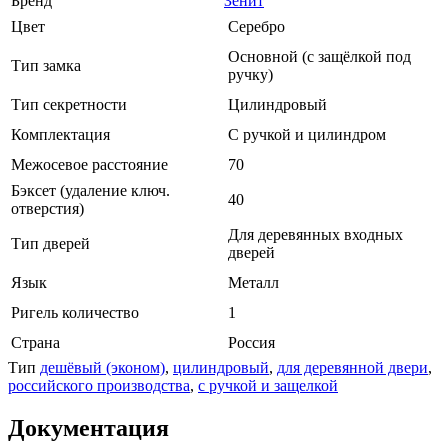
Бренд
Зенит
Цвет
Серебро
Основной (с защёлкой под
Тип замка
ручку)
Тип секретности
Цилиндровый
Комплектация
С ручкой и цилиндром
Межосевое расстояние
70
Бэксет (удаление ключ.
40
отверстия)
Для деревянных входных
Тип дверей
дверей
Язык
Металл
Ригель количество
1
Страна
Россия
Тип
дешёвый (эконом)
,
цилиндровый
,
для деревянной двери
,
российского производства
,
с ручкой и защелкой
Документация