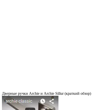
Дверные ручки Archie и Archie Sillur (краткий обзор)