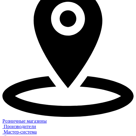
Розничные магазины
Производители
Мастер-система