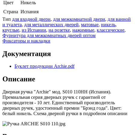
Цвет
Никель
Страна
Испания
Тип
для входной двери
,
для межкомнатной двери
,
для ванной
и туалета
,
для металлических дверей
,
матовые
,
никель
,
круглые
,
из Испании
,
на розетке
,
нажимные
,
классические
,
Фурнитура для межкомнатных дверей оптом
Фиксаторы и накладки
Документация
Буклет продукции Archie.pdf
Описание
Дверная ручка "Archie" мод. S010 110HH (Испания).
Премиальная серия дверных ручек с гарантией от
производителя - 10 лет. Единственный производитель
дверных ручек, удостоенный премии "Брэнд года". Цвет:
белый никель. Схема дверной ручки в подробном описании