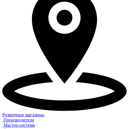
Розничные магазины
Производители
Мастер-система