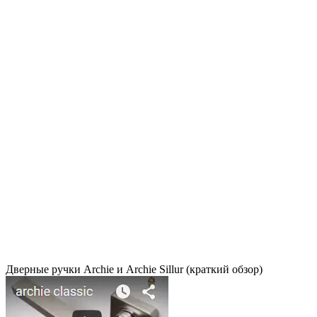
Дверные ручки Archie и Archie Sillur (краткий обзор)