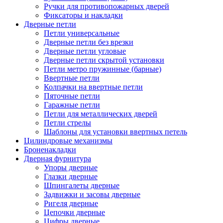
Ручки для противопожарных дверей
Фиксаторы и накладки
Дверные петли
Петли универсальные
Дверные петли без врезки
Дверные петли угловые
Дверные петли скрытой установки
Петли метро пружинные (барные)
Ввертные петли
Колпачки на ввертные петли
Пяточные петли
Гаражные петли
Петли для металлических дверей
Петли стрелы
Шаблоны для установки ввертных петель
Цилиндровые механизмы
Броненакладки
Дверная фурнитура
Упоры дверные
Глазки дверные
Шпингалеты дверные
Задвижки и засовы дверные
Ригеля дверные
Цепочки дверные
Цифры дверные