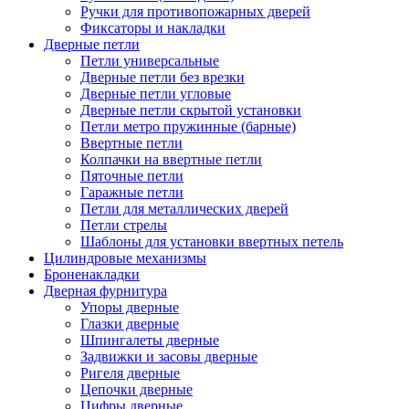
Ручки для противопожарных дверей
Фиксаторы и накладки
Дверные петли
Петли универсальные
Дверные петли без врезки
Дверные петли угловые
Дверные петли скрытой установки
Петли метро пружинные (барные)
Ввертные петли
Колпачки на ввертные петли
Пяточные петли
Гаражные петли
Петли для металлических дверей
Петли стрелы
Шаблоны для установки ввертных петель
Цилиндровые механизмы
Броненакладки
Дверная фурнитура
Упоры дверные
Глазки дверные
Шпингалеты дверные
Задвижки и засовы дверные
Ригеля дверные
Цепочки дверные
Цифры дверные