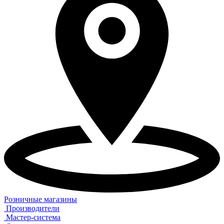
Розничные магазины
Производители
Мастер-система