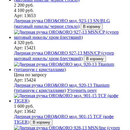
2 200 руб.
4 100 руб.
Арт: 13653
Дверная ручка ORO&ORO мод. 923-13 SN/BLG
(матовый никель/ черное стекло)
В корзину
4 320 руб.
Арт: 15421
Дверная ручка ORO&ORO 927-13 MSN/CP (супер
матовый никель/ хром блестящий)
В корзину
Цена по запросу
Арт: 15424
Дверная ручка ORO&ORO мод. 920-13 Titanium
(титаниум с кристаллами)
Уточнить цену
1 600 руб.
Арт: 13642
Дверная ручка ORO&ORO мод. 901-15 TCF (кофе
TIGER)
В корзину