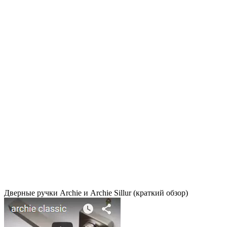
Дверные ручки Archie и Archie Sillur (краткий обзор)