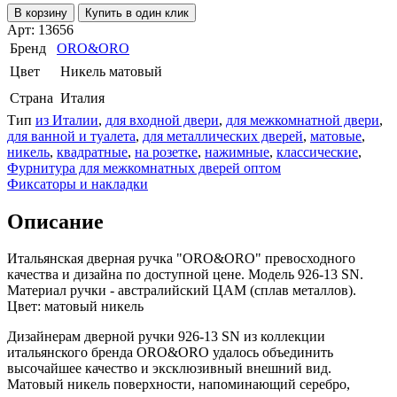
В корзину
Купить в один клик
Арт: 13656
Бренд
ORO&ORO
Цвет
Никель матовый
Страна
Италия
Тип
из Италии
,
для входной двери
,
для межкомнатной двери
,
для ванной и туалета
,
для металлических дверей
,
матовые
,
никель
,
квадратные
,
на розетке
,
нажимные
,
классические
,
Фурнитура для межкомнатных дверей оптом
Фиксаторы и накладки
Описание
Итальянская дверная ручка "ORO&ORO" превосходного
качества и дизайна по доступной цене. Модель 926-13 SN.
Материал ручки - австралийский ЦАМ (сплав металлов).
Цвет: матовый никель
Дизайнерам дверной ручки 926-13 SN из коллекции
итальянского бренда ORO&ORO удалось объединить
высочайшее качество и эксклюзивный внешний вид.
Матовый никель поверхности, напоминающий серебро,