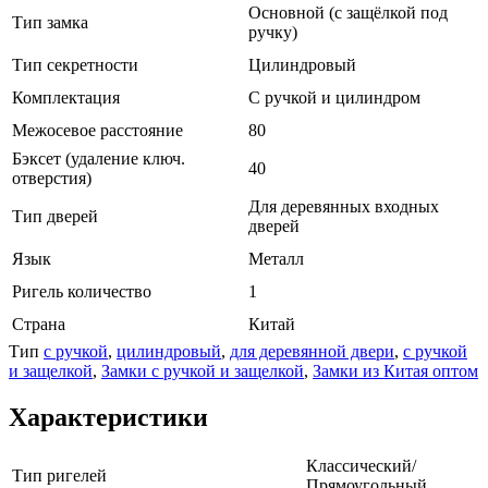
Основной (с защёлкой под
Тип замка
ручку)
Тип секретности
Цилиндровый
Комплектация
С ручкой и цилиндром
Межосевое расстояние
80
Бэксет (удаление ключ.
40
отверстия)
Для деревянных входных
Тип дверей
дверей
Язык
Металл
Ригель количество
1
Страна
Китай
Тип
с ручкой
,
цилиндровый
,
для деревянной двери
,
с ручкой
и защелкой
,
Замки с ручкой и защелкой
,
Замки из Китая оптом
Характеристики
Классический/
Тип ригелей
Прямоугольный