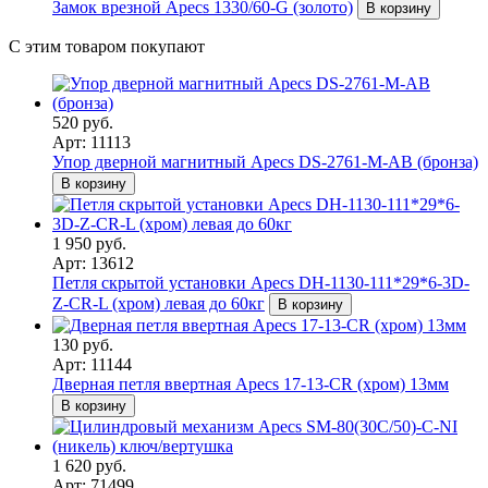
Замок врезной Apecs 1330/60-G (золото)
В корзину
С этим товаром покупают
520 руб.
Арт: 11113
Упор дверной магнитный Apecs DS-2761-M-AB (бронза)
В корзину
1 950 руб.
Арт: 13612
Петля скрытой установки Apecs DH-1130-111*29*6-3D-
Z-CR-L (хром) левая до 60кг
В корзину
130 руб.
Арт: 11144
Дверная петля ввертная Apecs 17-13-CR (хром) 13мм
В корзину
1 620 руб.
Арт: 71499