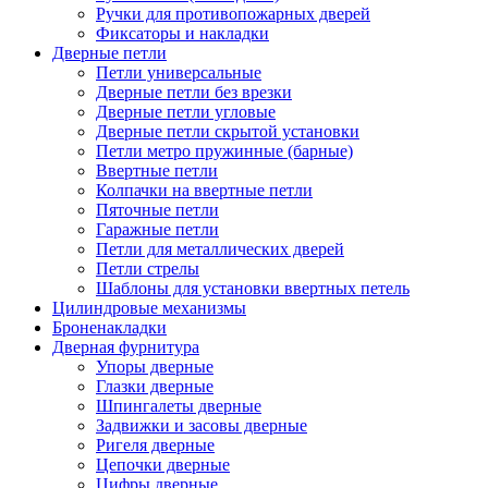
Ручки для противопожарных дверей
Фиксаторы и накладки
Дверные петли
Петли универсальные
Дверные петли без врезки
Дверные петли угловые
Дверные петли скрытой установки
Петли метро пружинные (барные)
Ввертные петли
Колпачки на ввертные петли
Пяточные петли
Гаражные петли
Петли для металлических дверей
Петли стрелы
Шаблоны для установки ввертных петель
Цилиндровые механизмы
Броненакладки
Дверная фурнитура
Упоры дверные
Глазки дверные
Шпингалеты дверные
Задвижки и засовы дверные
Ригеля дверные
Цепочки дверные
Цифры дверные