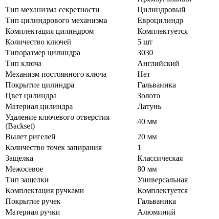
Тип механизма секретности
Цилиндровый
Тип цилиндрового механизма
Евроцилиндр
Комплектация цилиндром
Комплектуется
Количество ключей
5 шт
Типоразмер цилиндра
3030
Тип ключа
Английский
Механизм постоянного ключа
Нет
Покрытие цилиндра
Гальваника
Цвет цилиндра
Золото
Материал цилиндра
Латунь
Удаление ключевого отверстия
40 мм
(Backset)
Вылет ригелей
20 мм
Количество точек запирания
1
Защелка
Классическая
Межосевое
80 мм
Тип защелки
Универсальная
Комплектация ручками
Комплектуется
Покрытие ручек
Гальваника
Материал ручки
Алюминий