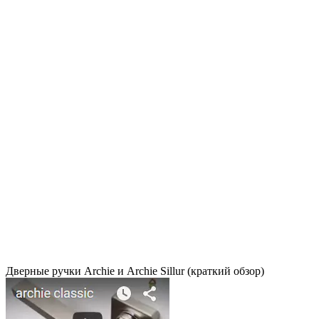
Дверные ручки Archie и Archie Sillur (краткий обзор)