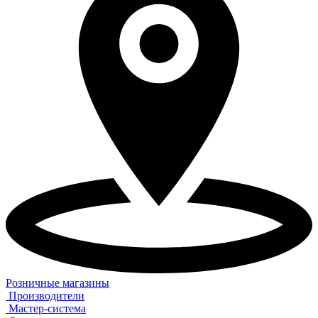
Розничные магазины
Производители
Мастер-система