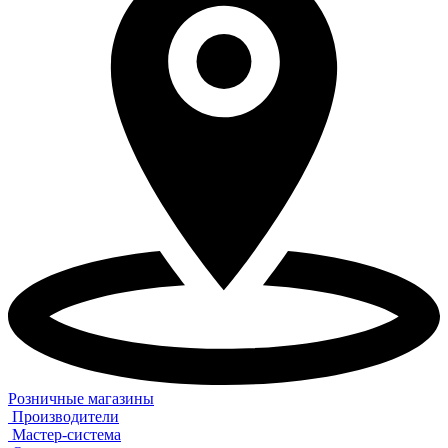
Розничные магазины
Производители
Мастер-система