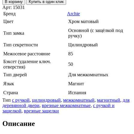
В корзину
Купить в один клик
Арт: 15031
Бренд
Archie
Цвет
Хром матовый
Основной (с защёлкой под
Тип замка
ручку)
Тип секретности
Цилиндровый
Межосевое расстояние
85
Бэксет (удаление ключ.
50
отверстия)
Тип дверей
Для межкомнатных
Язык
Магнит
Страна
Испания
Тип
с ручкой
,
цилиндровый
,
межкомнатный
,
магнитный
,
для
деревянной двери
,
врезные межкомнатные
,
с ручкой и
защелкой
,
врезные защелки
Описание