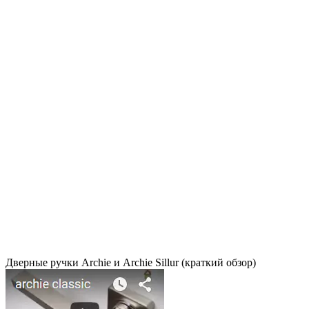
Дверные ручки Archie и Archie Sillur (краткий обзор)