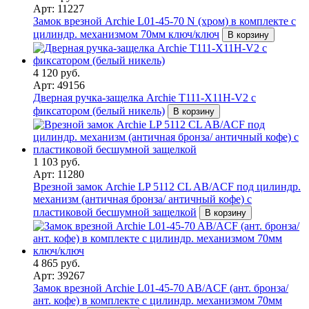
Арт: 11227
Замок врезной Archie L01-45-70 N (хром) в комплекте с
цилиндр. механизмом 70мм ключ/ключ
В корзину
4 120 руб.
Арт: 49156
Дверная ручка-защелка Archie T111-X11H-V2 с
фиксатором (белый никель)
В корзину
1 103 руб.
Арт: 11280
Врезной замок Archie LP 5112 CL AB/ACF под цилиндр.
механизм (античная бронза/ античный кофе) с
пластиковой бесшумной защелкой
В корзину
4 865 руб.
Арт: 39267
Замок врезной Archie L01-45-70 AB/ACF (ант. бронза/
ант. кофе) в комплекте с цилиндр. механизмом 70мм