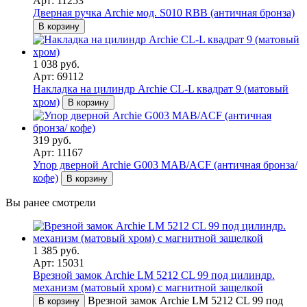
Арт: 11253
Дверная ручка Archie мод. S010 RBB (античная бронза)
В корзину
1 038 руб.
Арт: 69112
Накладка на цилиндр Archie CL-L квадрат 9 (матовый
хром)
В корзину
319 руб.
Арт: 11167
Упор дверной Archie G003 MAB/ACF (античная бронза/
кофе)
В корзину
Вы ранее смотрели
1 385 руб.
Арт: 15031
Врезной замок Archie LM 5212 CL 99 под цилиндр.
механизм (матовый хром) с магнитной защелкой
Врезной замок Archie LM 5212 CL 99 под
В корзину