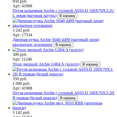
950 руб.
Арт: 41909
Петля разъемная Archie с головой A010-D 100X70X3-2U
L левая (матовая латунь)
В корзину
3 242 руб.
Арт: 17534
Дверная ручка Archie S040 4499 (матовый хром)
квадратное основание
В корзину
309 руб.
Арт: 11240
Упор дверной Archie G004 A (золото)
В корзину
350 руб.
1 000 руб.
Арт: 41908
Петля разъемная Archie с головой A010-D 100X70X3-2H
R правая (белый никель)
В корзину
3 142 руб.