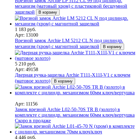
Врезной замок Archie LP 5112 CL 99 под цилиндр.
механизм (матовый хром) с пластиковой бесшумной
защелкой
В корзину
1 183 руб.
Арт: 13100
Врезной замок Archie LM 5212 CL N под цилиндр.
механизм (хром) с магнитной защелкой
В корзину
5 210 руб.
Арт: 49158
Дверная ручка-защелка Archie T111-X11I-V1 с ключем
(матовое золото)
В корзину
Арт: 11156
Замок врезной Archie L02-50-70S TR B (золото) в
комплекте с цилиндр. механизмом 60мм ключ/вертушка
Скоро в продаже
4 446 руб.