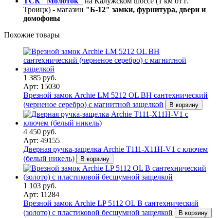
ТСК "Молоток"
на Калужском шоссе (1 км от г.
Троицк) - магазин
"Б-12" замки, фурнитура, двери и
домофоны
Похожие товары
1 385 руб.
Арт: 15030
Врезной замок Archie LM 5212 OL BH сантехнический
(черненое серебро) с магнитной защелкой
В корзину
4 450 руб.
Арт: 49155
Дверная ручка-защелка Archie T111-X11H-V1 с ключем
(белый никель)
В корзину
1 103 руб.
Арт: 11284
Врезной замок Archie LP 5112 OL B сантехнический
(золото) с пластиковой бесшумной защелкой
В корзину