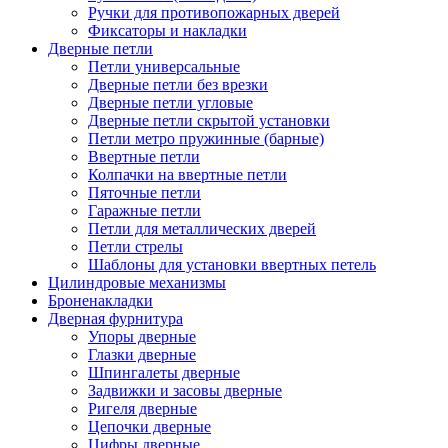
Ручки для противопожарных дверей
Фиксаторы и накладки
Дверные петли
Петли универсальные
Дверные петли без врезки
Дверные петли угловые
Дверные петли скрытой установки
Петли метро пружинные (барные)
Ввертные петли
Колпачки на ввертные петли
Пяточные петли
Гаражные петли
Петли для металлических дверей
Петли стрелы
Шаблоны для установки ввертных петель
Цилиндровые механизмы
Броненакладки
Дверная фурнитура
Упоры дверные
Глазки дверные
Шпингалеты дверные
Задвижки и засовы дверные
Ригеля дверные
Цепочки дверные
Цифры дверные