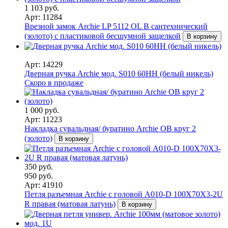
1 103 руб.
Арт: 11284
Врезной замок Archie LP 5112 OL B сантехнический
(золото) с пластиковой бесшумной защелкой
В корзину
Арт: 14229
Дверная ручка Archie мод. S010 60HH (белый никель)
Скоро в продаже
1 000 руб.
Арт: 11223
Накладка сувальдная/ буратино Archie OB круг 2
(золото)
В корзину
350 руб.
950 руб.
Арт: 41910
Петля разъемная Archie с головой A010-D 100X70X3-2U
R правая (матовая латунь)
В корзину