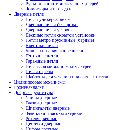
Ручки для противопожарных дверей
Фиксаторы и накладки
Дверные петли
Петли универсальные
Дверные петли без врезки
Дверные петли угловые
Дверные петли скрытой установки
Петли метро пружинные (барные)
Ввертные петли
Колпачки на ввертные петли
Пяточные петли
Гаражные петли
Петли для металлических дверей
Петли стрелы
Шаблоны для установки ввертных петель
Цилиндровые механизмы
Броненакладки
Дверная фурнитура
Упоры дверные
Глазки дверные
Шпингалеты дверные
Задвижки и засовы дверные
Ригеля дверные
Цепочки дверные
Цифры дверные