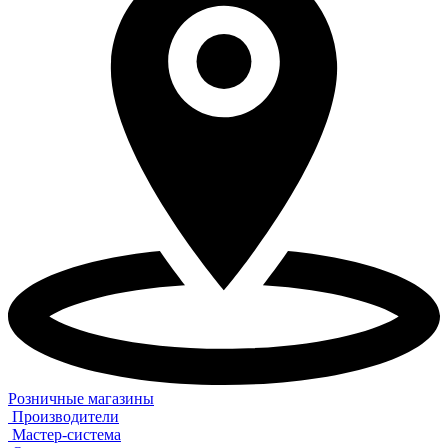
Розничные магазины
Производители
Мастер-система