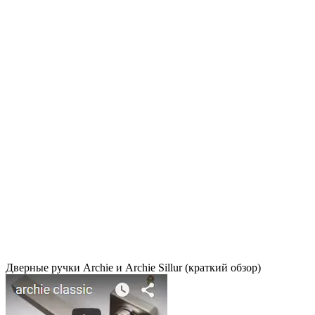
Дверные ручки Archie и Archie Sillur (краткий обзор)