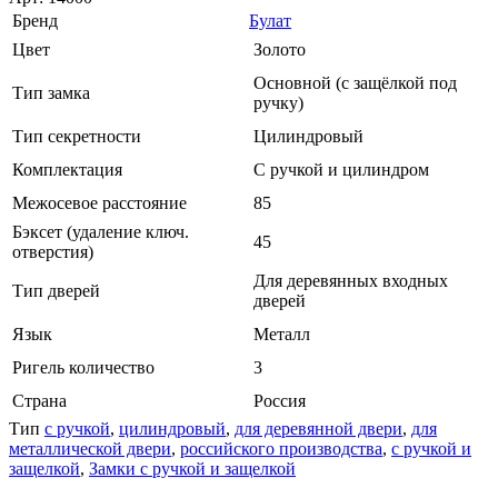
Бренд
Булат
Цвет
Золото
Основной (с защёлкой под
Тип замка
ручку)
Тип секретности
Цилиндровый
Комплектация
С ручкой и цилиндром
Межосевое расстояние
85
Бэксет (удаление ключ.
45
отверстия)
Для деревянных входных
Тип дверей
дверей
Язык
Металл
Ригель количество
3
Страна
Россия
Тип
с ручкой
,
цилиндровый
,
для деревянной двери
,
для
металлической двери
,
российского производства
,
с ручкой и
защелкой
,
Замки с ручкой и защелкой