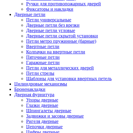
Ручки для противопожарных дверей
Фиксаторы и накладки
Дверные петли
Петли универсальные
Дверные петли без врезки
Дверные петли угловые
Дверные петли скрытой установки
Петли метро пружинные (барные)
Ввертные петли
Колпачки на ввертные петли
Пяточные петли
Гаражные петли
Петли для металлических дверей
Петли стрелы
Шаблоны для установки ввертных петель
Цилиндровые механизмы
Броненакладки
Дверная фурнитура
Упоры дверные
Глазки дверные
Шпингалеты дверные
Задвижки и засовы дверные
Ригеля дверные
Цепочки дверные
Цифры дверные