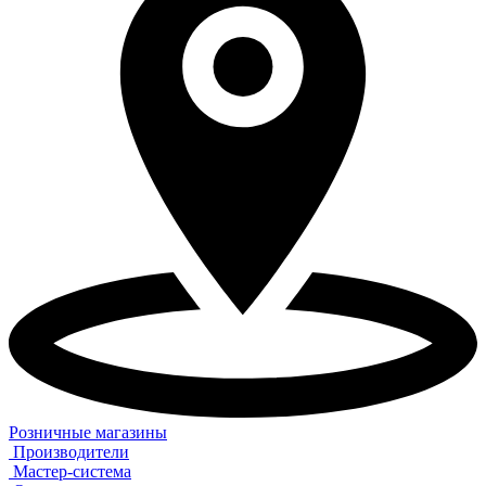
Розничные магазины
Производители
Мастер-система