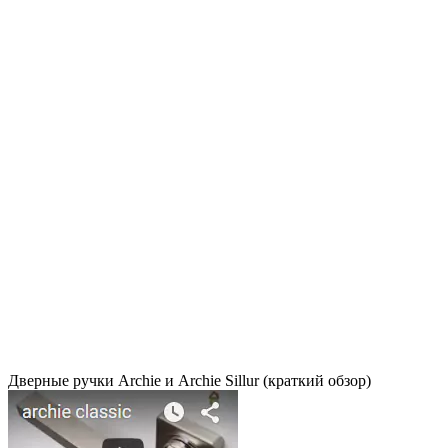
Дверные ручки Archie и Archie Sillur (краткий обзор)