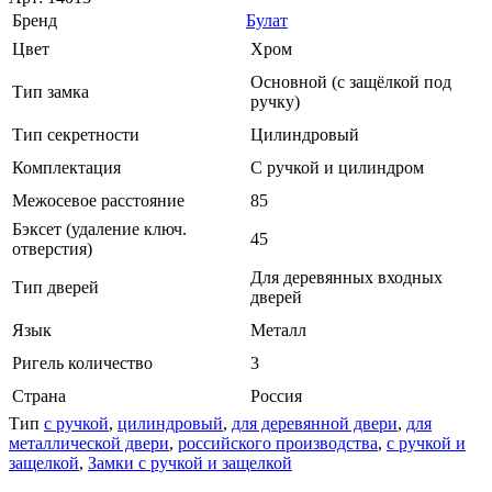
Бренд
Булат
Цвет
Хром
Основной (с защёлкой под
Тип замка
ручку)
Тип секретности
Цилиндровый
Комплектация
С ручкой и цилиндром
Межосевое расстояние
85
Бэксет (удаление ключ.
45
отверстия)
Для деревянных входных
Тип дверей
дверей
Язык
Металл
Ригель количество
3
Страна
Россия
Тип
с ручкой
,
цилиндровый
,
для деревянной двери
,
для
металлической двери
,
российского производства
,
с ручкой и
защелкой
,
Замки с ручкой и защелкой