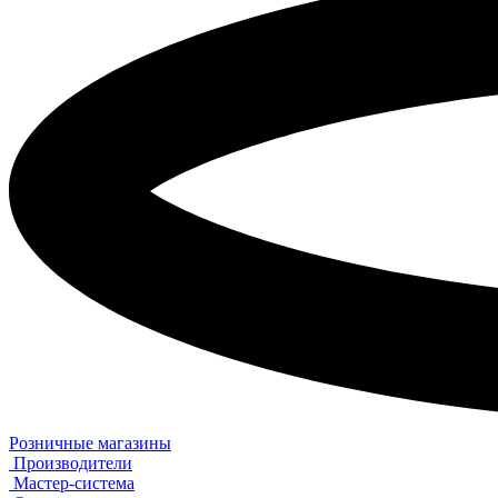
Розничные магазины
Производители
Мастер-система