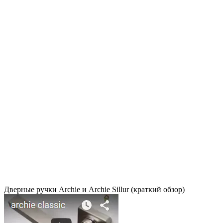
Дверные ручки Archie и Archie Sillur (краткий обзор)