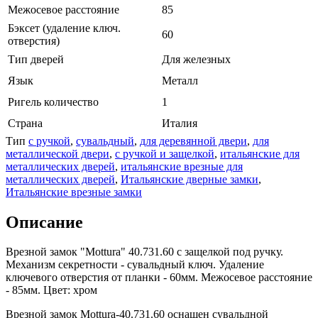
Межосевое расстояние
85
Бэксет (удаление ключ.
60
отверстия)
Тип дверей
Для железных
Язык
Металл
Ригель количество
1
Страна
Италия
Тип
с ручкой
,
сувальдный
,
для деревянной двери
,
для
металлической двери
,
с ручкой и защелкой
,
итальянские для
металлических дверей
,
итальянские врезные для
металлических дверей
,
Итальянские дверные замки
,
Итальянские врезные замки
Описание
Врезной замок "Mottura" 40.731.60 с защелкой под ручку.
Механизм секретности - сувальдный ключ. Удаление
ключевого отверстия от планки - 60мм. Межосевое расстояние
- 85мм. Цвет: хром
Врезной замок Mottura-40.731.60 оснащен сувальдной