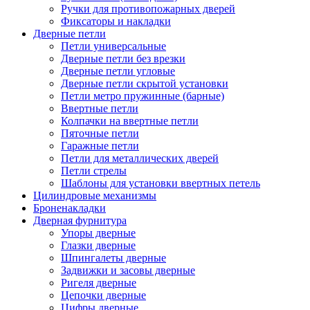
Ручки для противопожарных дверей
Фиксаторы и накладки
Дверные петли
Петли универсальные
Дверные петли без врезки
Дверные петли угловые
Дверные петли скрытой установки
Петли метро пружинные (барные)
Ввертные петли
Колпачки на ввертные петли
Пяточные петли
Гаражные петли
Петли для металлических дверей
Петли стрелы
Шаблоны для установки ввертных петель
Цилиндровые механизмы
Броненакладки
Дверная фурнитура
Упоры дверные
Глазки дверные
Шпингалеты дверные
Задвижки и засовы дверные
Ригеля дверные
Цепочки дверные
Цифры дверные