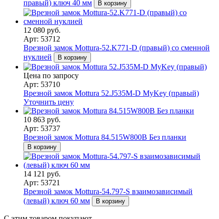
правый) ключ 40 мм
В корзину
12 080 руб.
Арт: 53712
Врезной замок Mottura-52.K771-D (правый) со сменной
нуклией
В корзину
Цена по запросу
Арт: 53710
Врезной замок Mottura 52.J535M-D MyKey (правый)
Уточнить цену
10 863 руб.
Арт: 53737
Врезной замок Mottura 84.515W800B Без планки
В корзину
14 121 руб.
Арт: 53721
Врезной замок Mottura-54.797-S взаимозависимый
(левый) ключ 60 мм
В корзину
С этим товаром покупают