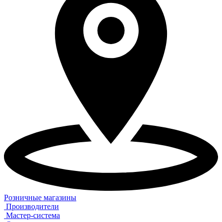
Розничные магазины
Производители
Мастер-система