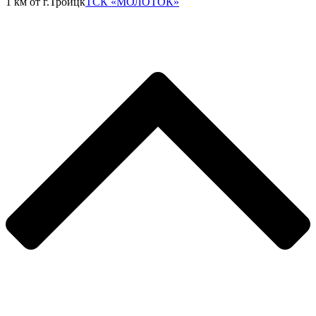
1 км от г.Троицк
ТСК «МОЛОТОК»