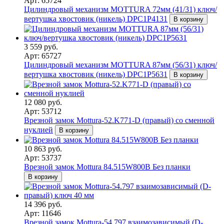
Арт: 65724
Цилиндровый механизм MOTTURA 72мм (41/31) ключ/
вертушка хвостовик (никель) DPC1P4131
В корзину
3 559 руб.
Арт: 65727
Цилиндровый механизм MOTTURA 87мм (56/31) ключ/
вертушка хвостовик (никель) DPC1P5631
В корзину
12 080 руб.
Арт: 53712
Врезной замок Mottura-52.K771-D (правый) со сменной
нуклией
В корзину
10 863 руб.
Арт: 53737
Врезной замок Mottura 84.515W800B Без планки
В корзину
14 396 руб.
Арт: 11646
Врезной замок Mottura-54.797 взаимозависимый (D-