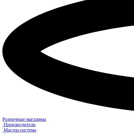
Розничные магазины
Производители
Мастер-система