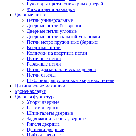
Ручки для противопожарных дверей
Фиксаторы и накладки
Дверные петли
Петли универсальные
Дверные петли без врезки
Дверные петли угловые
Дверные петли скрытой установки
Петли метро пружинные (барные)
Ввертные петли
Колпачки на ввертные петли
Пяточные петли
Гаражные петли
Петли для металлических дверей
Петли стрелы
Шаблоны для установки ввертных петель
Цилиндровые механизмы
Броненакладки
Дверная фурнитура
Упоры дверные
Глазки дверные
Шпингалеты дверные
Задвижки и засовы дверные
Ригеля дверные
Цепочки дверные
Цифры дверные