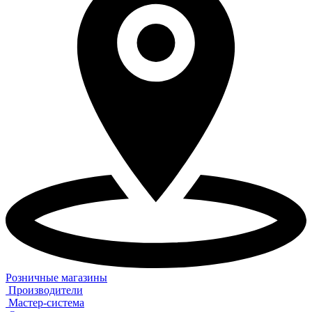
Розничные магазины
Производители
Мастер-система