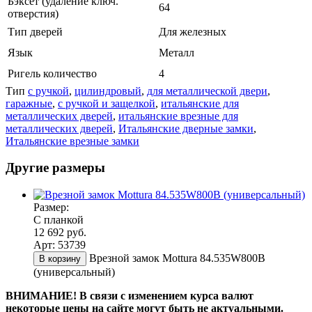
Бэксет (удаление ключ.
64
отверстия)
Тип дверей
Для железных
Язык
Металл
Ригель количество
4
Тип
с ручкой
,
цилиндровый
,
для металлической двери
,
гаражные
,
с ручкой и защелкой
,
итальянские для
металлических дверей
,
итальянские врезные для
металлических дверей
,
Итальянские дверные замки
,
Итальянские врезные замки
Другие размеры
Размер:
С планкой
12 692 руб.
Арт: 53739
Врезной замок Mottura 84.535W800B
В корзину
(универсальный)
ВНИМАНИЕ! В связи с изменением курса валют
некоторые цены на сайте могут быть не актуальными.