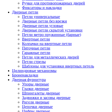
Ручки для противопожарных дверей
Фиксаторы и накладки
Дверные петли
Петли универсальные
Дверные петли без врезки
Дверные петли угловые
Дверные петли скрытой установки
Петли метро пружинные (барные)
Ввертные петли
Колпачки на ввертные петли
Пяточные петли
Гаражные петли
Петли для металлических дверей
Петли стрелы
Шаблоны для установки ввертных петель
Цилиндровые механизмы
Броненакладки
Дверная фурнитура
Упоры дверные
Глазки дверные
Шпингалеты дверные
Задвижки и засовы дверные
Ригеля дверные
Цепочки дверные
Цифры дверные