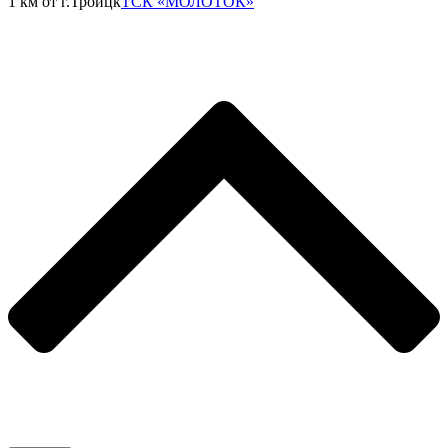
1 км от г.Троицк
ТСК «МОЛОТОК»