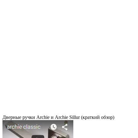
Дверные ручки Archie и Archie Sillur (краткий обзор)