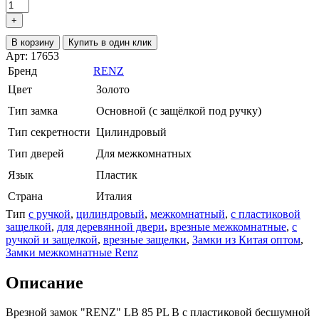
+
В корзину
Купить в один клик
Арт: 17653
Бренд
RENZ
Цвет
Золото
Тип замка
Основной (с защёлкой под ручку)
Тип секретности
Цилиндровый
Тип дверей
Для межкомнатных
Язык
Пластик
Страна
Италия
Тип
с ручкой
,
цилиндровый
,
межкомнатный
,
с пластиковой
защелкой
,
для деревянной двери
,
врезные межкомнатные
,
с
ручкой и защелкой
,
врезные защелки
,
Замки из Китая оптом
,
Замки межкомнатные Renz
Описание
Врезной замок "RENZ" LB 85 PL B с пластиковой бесшумной