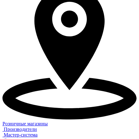
Розничные магазины
Производители
Мастер-система