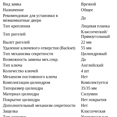
Вид замка
Врезной
Назначение
Общее
Рекомендован для установки в
Да
межкомнатные двери
Тип крепления
Лицевая планка
Классический/
Тип ригелей
Прямоугольный
Вылет ригелей
22 мм
Удаление ключевого отверстия (Backset)
55 мм
Тип механизма секретности
Цилиндровый
Возможность замены мех.секр.
Да
Тип ключа
Английский
Количество ключей
4 шт
Механизм постоянного ключа
Нет
Комплектация цилиндром
Комплектуется
Типоразмер цилиндра
35/35 мм
Материал цилиндра
Силумин
Покрытие цилиндра
Нет покрытия
Дополнительный механизм секретности
Нет
Защелка
Классическая
Тип защелки
Универсальная