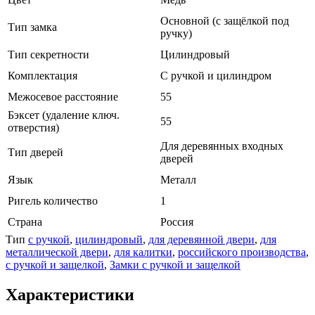
Основной (с защёлкой под
Тип замка
ручку)
Тип секретности
Цилиндровый
Комплектация
С ручкой и цилиндром
Межосевое расстояние
55
Бэксет (удаление ключ.
55
отверстия)
Для деревянных входных
Тип дверей
дверей
Язык
Металл
Ригель количество
1
Страна
Россия
Тип
с ручкой
,
цилиндровый
,
для деревянной двери
,
для
металлической двери
,
для калитки
,
российского производства
,
с ручкой и защелкой
,
Замки с ручкой и защелкой
Характеристики