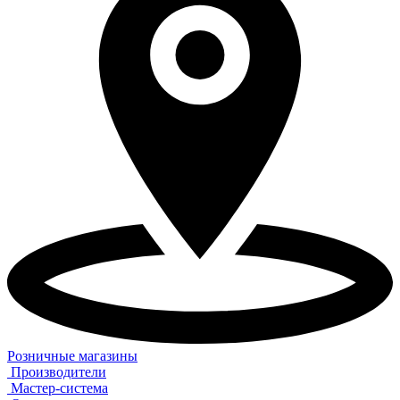
Розничные магазины
Производители
Мастер-система