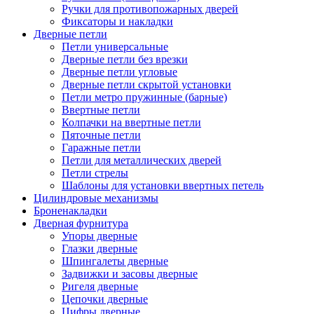
Ручки для противопожарных дверей
Фиксаторы и накладки
Дверные петли
Петли универсальные
Дверные петли без врезки
Дверные петли угловые
Дверные петли скрытой установки
Петли метро пружинные (барные)
Ввертные петли
Колпачки на ввертные петли
Пяточные петли
Гаражные петли
Петли для металлических дверей
Петли стрелы
Шаблоны для установки ввертных петель
Цилиндровые механизмы
Броненакладки
Дверная фурнитура
Упоры дверные
Глазки дверные
Шпингалеты дверные
Задвижки и засовы дверные
Ригеля дверные
Цепочки дверные
Цифры дверные