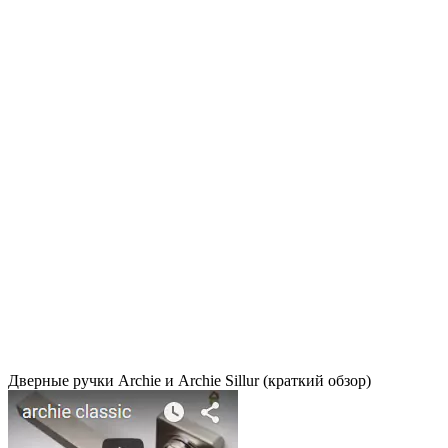
Дверные ручки Archie и Archie Sillur (краткий обзор)